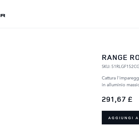
SALTA AL CONTENUTO
RANGE RO
SKU: 51RLGF152C
Cattura l'impareggi
in alluminio massic
291,67 £
AGGIUNGI A