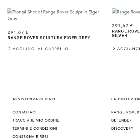
291,67 £
RANGE ROVE
291,67 £
SILVER
RANGE ROVER SCULTURA EIGER GREY
AGGIUNGI AL CARRELLO
AGGIUNGI
View more about Range Rover Scultura Batumi Gold
View more about Range Rover Scultura Belgravia Green
View more about Range Rover Scultura Varesine Blue
View more about Range Rover Scultura Charente Grey
View more about Range Rover Scultura Eiger Grey
View more about Range Rover Scultura Hakuba Silver
View more about Range Rover Scultura Bianca
View more about Range Rover Scultura Santorini Black
ASSISTENZA CLIENTI
LA COLLEZIO
CONTATTACI
RANGE ROVER
TRACCIA IL MIO ORDINE
DEFENDER
TERMINI E CONDIZIONI
DISCOVERY
CONSEGNA E RESI