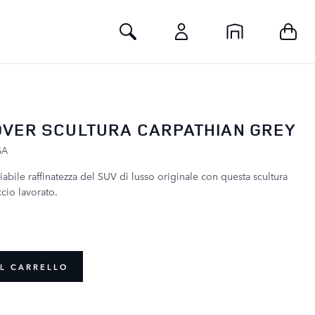
Toggle Search
VER SCULTURA CARPATHIAN GREY
GA
abile raffinatezza del SUV di lusso originale con questa scultura
cio lavorato.
L CARRELLO