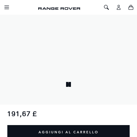
SALTA AL CONTENUTO
Toggle Navigation
Toggle Search
Home
Tazza da viaggio Range Rover Ember® 2+ 355 ml
TAZZA DA VIAGGIO RANGE ROVER
EMBER® 2+ 355 ML
SKU: 51RLTM115BKA
Imposta la temperatura della tua bevanda e mantienila con
questa tecnologia intelligente.
191,67 £
AGGIUNGI AL CARRELLO