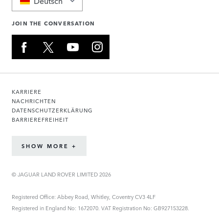
Deutsch
JOIN THE CONVERSATION
KARRIERE
NACHRICHTEN
DATENSCHUTZERKLÄRUNG
BARRIEREFREIHEIT
SHOW MORE +
© JAGUAR LAND ROVER LIMITED 2026
Registered Office: Abbey Road, Whitley, Coventry CV3 4LF
Registered in England No: 1672070. VAT Registration No: GB927153228.