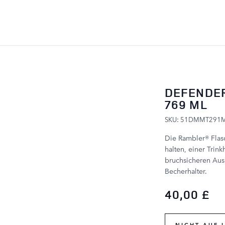
ZUM INHALT SPRINGEN
DEFENDER
769 ML
SKU: 51DMMT291
Die Rambler® Flas
halten, einer Trin
bruchsicheren Ausla
Becherhalter.
40,00 £
NICHT AUF 