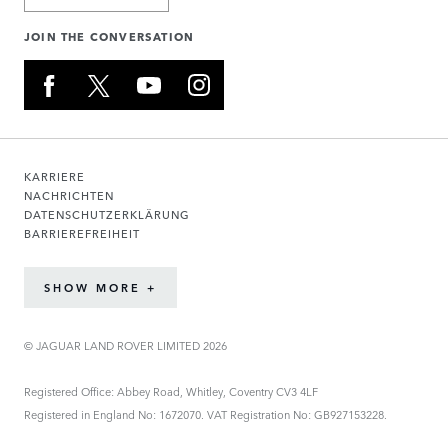
JOIN THE CONVERSATION
KARRIERE
NACHRICHTEN
DATENSCHUTZERKLÄRUNG
BARRIEREFREIHEIT
SHOW MORE +
© JAGUAR LAND ROVER LIMITED 2026
Registered Office: Abbey Road, Whitley, Coventry CV3 4LF
Registered in England No: 1672070. VAT Registration No: GB927153228.