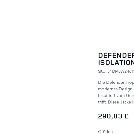
ZUM INHALT SPRINGEN
DEFENDE
ISOLATIO
SKU: 51DMJW246Y
Die Defender Troph
modernes Design in
Inspiriert vom Gei
trifft. Diese Jacke
290,83 £
PRODUCT OPTIONS
Größen