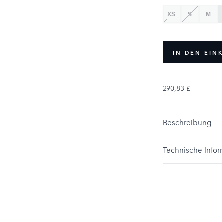
XS
S
M
IN DEN EI
290,83 £
Beschreibung
Technische Info