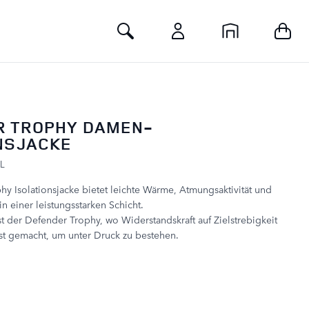
Toggle Search
R TROPHY DAMEN-
NSJACKE
L
y Isolationsjacke bietet leichte Wärme, Atmungsaktivität und
 einer leistungsstarken Schicht.
st der Defender Trophy, wo Widerstandskraft auf Zielstrebigkeit
 ist gemacht, um unter Druck zu bestehen.
: