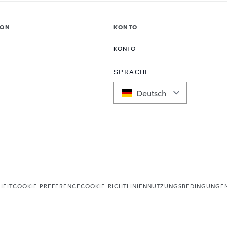
ION
KONTO
KONTO
SPRACHE
Deutsch
HEIT
COOKIE PREFERENCE
COOKIE-RICHTLINIEN
NUTZUNGSBEDINGUNGE