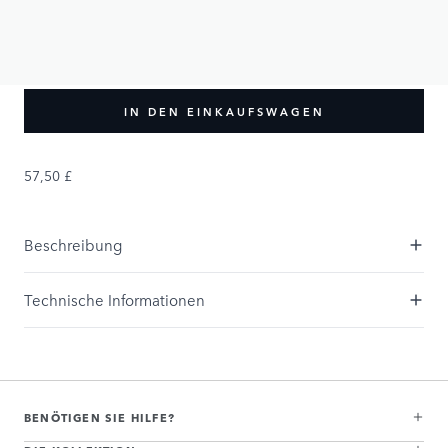
XS
S
M
XL
L
XXL
XXXL
IN DEN EINKAUFSWAGEN
57,50 £
Beschreibung
Technische Informationen
BENÖTIGEN SIE HILFE?