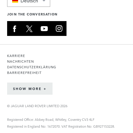
Deutsch
JOIN THE CONVERSATION
KARRIERE
NACHRICHTEN
DATENSCHUTZERKLÄRUNG
BARRIEREFREIHEIT
SHOW MORE +
© JAGUAR LAND ROVER LIMITED 2026
Registered Office: Abbey Road, Whitley, Coventry CV3 4LF
Registered in England No: 1672070. VAT Registration No: GB927153228.