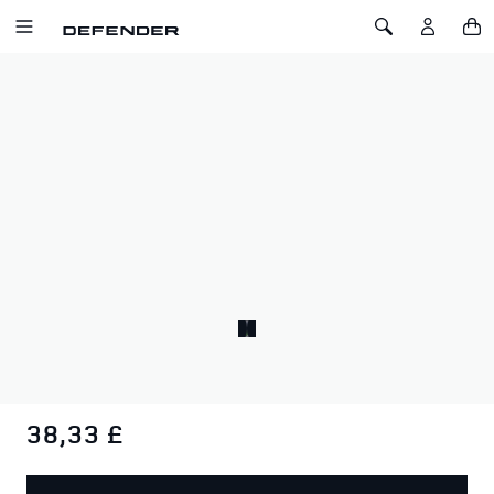
ZUM INHALT SPRINGEN
Toggle Navigation
Toggle Search
Startseite
Defender x YETI Hundeschale klein
DEFENDER X YETI HUNDESCHALE
KLEIN
SKU: 51DLPT215GYC
Hält kleine Hunde gefüttert und hydratisiert, Edelstahl 18/8,
spülmaschinenfest, rutschfester Bearfoot™-Ring.
Fassungsvermögen: 32 oz/909 ml.
38,33 £