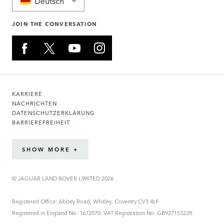
Deutsch
JOIN THE CONVERSATION
KARRIERE
NACHRICHTEN
DATENSCHUTZERKLÄRUNG
BARRIEREFREIHEIT
SHOW MORE +
© JAGUAR LAND ROVER LIMITED 2026
Registered Office: Abbey Road, Whitley, Coventry CV3 4LF
Registered in England No: 1672070. VAT Registration No: GB927153228.