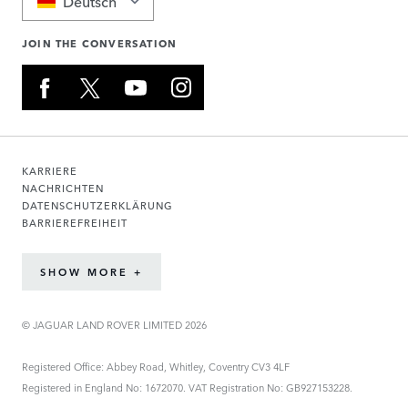
Deutsch
JOIN THE CONVERSATION
KARRIERE
NACHRICHTEN
DATENSCHUTZERKLÄRUNG
BARRIEREFREIHEIT
SHOW MORE +
© JAGUAR LAND ROVER LIMITED 2026
Registered Office: Abbey Road, Whitley, Coventry CV3 4LF
Registered in England No: 1672070. VAT Registration No: GB927153228.