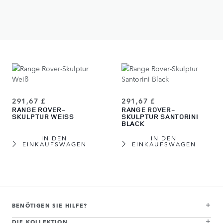
SKULPTUR EIGER
SKULPTUR HAKUBA
GREY
SILVER
IN DEN
IN DEN
EINKAUFSWAGEN
EINKAUFSWAGEN
291,67 £
291,67 £
RANGE ROVER-
RANGE ROVER-
SKULPTUR WEISS
SKULPTUR SANTORINI
BLACK
IN DEN
IN DEN
EINKAUFSWAGEN
EINKAUFSWAGEN
View more about Range Rover-Skulptur Batumi Gold
View more about Range Rover-Skulptur Varesine Blue
View more about Range Rover-Skulptur Carpathian Grey
View more about Range Rover-Skulptur Charente Grey
View more about Range Rover-Skulptur Eiger Grey
View more about Range Rover-Skulptur Hakuba Silver
View more about Range Rover-Skulptur Weiß
View more about Range Rover-Skulptur Santorini Black
BENÖTIGEN SIE HILFE?
DIE KOLLEKTION