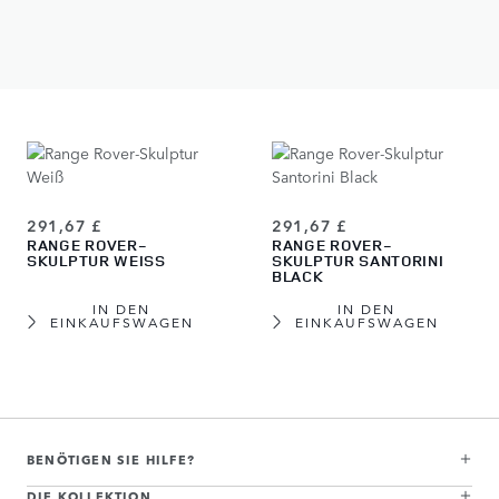
SKULPTUR CHARENTE
GREY
IN DEN
IN DEN
EINKAUFSWAGEN
EINKAUFSWAGEN
291,67 £
291,67 £
RANGE ROVER-
RANGE ROVER-
SKULPTUR WEISS
SKULPTUR SANTORINI
BLACK
IN DEN
IN DEN
EINKAUFSWAGEN
EINKAUFSWAGEN
View more about Range Rover-Skulptur Batumi Gold
View more about Range Rover-Skulptur Belgravia Green
View more about Range Rover-Skulptur Varesine Blue
View more about Range Rover-Skulptur Carpathian Grey
View more about Range Rover-Skulptur Charente Grey
View more about Range Rover-Skulptur Hakuba Silver
View more about Range Rover-Skulptur Weiß
View more about Range Rover-Skulptur Santorini Black
BENÖTIGEN SIE HILFE?
DIE KOLLEKTION