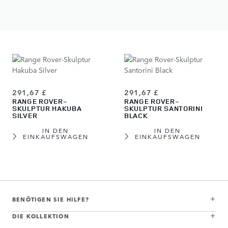
IN DEN
IN DEN
EINKAUFSWAGEN
EINKAUFSWAGEN
291,67 £
291,67 £
RANGE ROVER-
RANGE ROVER-
SKULPTUR HAKUBA
SKULPTUR SANTORINI
SILVER
BLACK
IN DEN
IN DEN
EINKAUFSWAGEN
EINKAUFSWAGEN
View more about Range Rover-Skulptur Batumi Gold
View more about Range Rover-Skulptur Belgravia Green
View more about Range Rover-Skulptur Varesine Blue
View more about Range Rover-Skulptur Carpathian Grey
View more about Range Rover-Skulptur Charente Grey
View more about Range Rover-Skulptur Eiger Grey
View more about Range Rover-Skulptur Hakuba Silver
View more about Range Rover-Skulptur Santorini Black
BENÖTIGEN SIE HILFE?
DIE KOLLEKTION