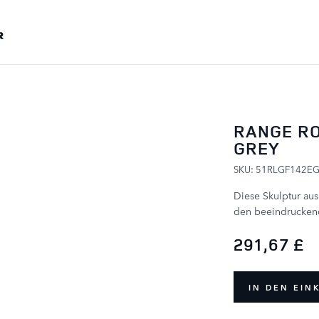
ZUM INHALT SPRINGEN
RANGE R
GREY
SKU: 51RLGF142E
Diese Skulptur au
den beeindrucken
291,67 £
IN DEN EI