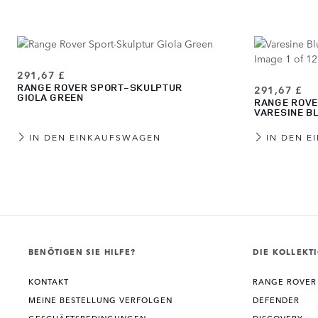
291,67 £
RANGE ROVER SPORT-SKULPTUR
291,67 £
GIOLA GREEN
RANGE ROVE
VARESINE B
IN DEN EINKAUFSWAGEN
IN DEN 
View more about Range Rover Sport-Skulptur Carpathian Grey
View more about Range Rover Sport-Skulptur Charente Grey
View more about Range Rover Sport-Skulptur Borasco Grey
View more about Range Rover Sport-Skulptur Firenze Red
View more about Range Rover Sport-Skulptur Giola Green
View more about Range Rover Sport-Skulptur Varesine Blue
View more about Range Rover Sport-Skulptur Weiß
View more about Range Rover Sport-Skulptur Santorini Black
BENÖTIGEN SIE HILFE?
DIE KOLLEKT
KONTAKT
RANGE ROVER
MEINE BESTELLUNG VERFOLGEN
DEFENDER