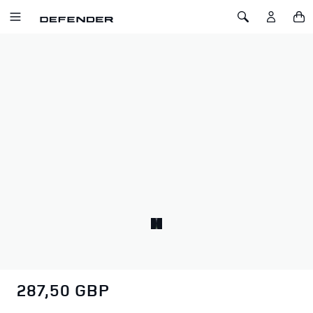
IR AL CONTENIDO
Toggle Navigation
Toggle Search
Inicio
Defender x YETI Silla de Camping Plegable
DEFENDER X YETI SILLA DE CAMPING
PLEGABLE
SKU: 51DLOD226GYA
Esta silla de camping Defender x YETI Trailhead en color
carbón es una silla plegable duradera y cómoda, con una
bolsa de transporte de doble correa para viajes y actividades
al aire libre.
287,50 GBP