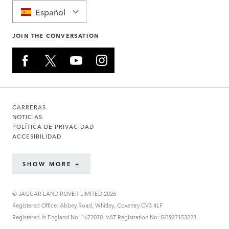
Español
JOIN THE CONVERSATION
CARRERAS
NOTICIAS
POLÍTICA DE PRIVACIDAD
ACCESIBILIDAD
SHOW MORE +
© JAGUAR LAND ROVER LIMITED 2026
Registered Office: Abbey Road, Whitley, Coventry CV3 4LF
Registered in England No: 1672070. VAT Registration No: GB927153228.