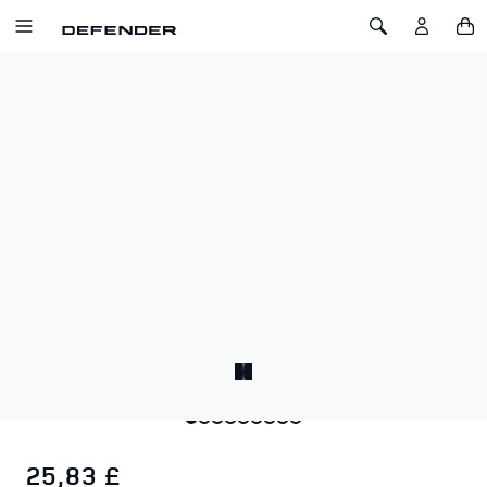
SALTA AL CONTENUTO
Toggle Navigation
Toggle Search
Home
Bottiglia Defender Trophy x YETI Yonder 25oz / 750ml
BOTTIGLIA DEFENDER TROPHY X YETI
YONDER 25OZ / 750ML
SKU: 51DLWB223MXA
Leggera e infrangibile, con lato piatto per una presa
migliorata. Logo Defender Trophy stampato e tappo 100% a
prova di perdite.
Ovunque tu vada, la tua acqua ti segue.
25,83 £