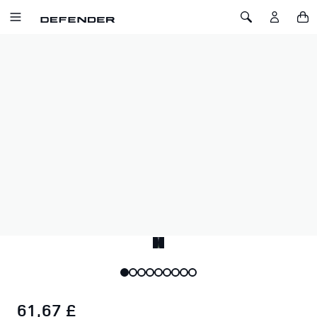
SALTA AL CONTENUTO
Toggle Navigation
Toggle Search
Home
Ombrella Defender Trophy
OMBRELLA DEFENDER TROPHY
SKU: 51DMUM200BKA
Ombrello Defender Trophy. Affrontate le intemperie con
l'eccezionale protezione di questo ombrello robusto e di
grandi dimensioni.
Quando è completamente aperto, il tettuccio misura 136 cm
di larghezza.
61,67 £