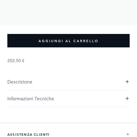
PRODUCT OPTIONS:
Dimensione
XS
S
M
XL
L
XXL
XXXL
AGGIUNGI AL CARRELLO
202,50 £
Descrizione
Informazioni Tecniche
ASSISTENZA CLIENTI