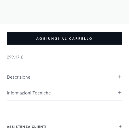
PRODUCT OPTIONS:
Dimensione
XS
S
M
XL
L
XXL
XXXL
AGGIUNGI AL CARRELLO
299,17 £
Descrizione
Informazioni Tecniche
ASSISTENZA CLIENTI