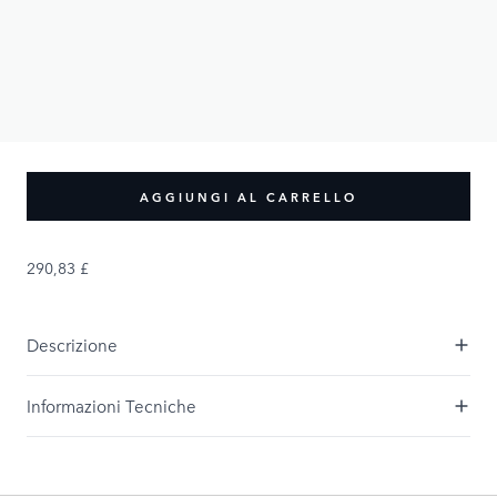
290,83 £
PRODUCT OPTIONS:
Dimensione
XS
S
M
L
XL
XXL
XXXL
XXXXL
AGGIUNGI AL CARRELLO
290,83 £
Descrizione
Informazioni Tecniche