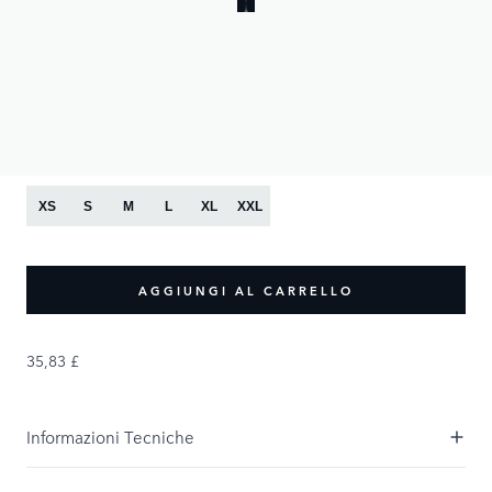
35,83 £
PRODUCT OPTIONS:
Dimensione
XS
S
M
L
XL
XXL
AGGIUNGI AL CARRELLO
35,83 £
Informazioni Tecniche