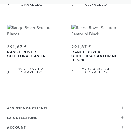
AGGIUNGI AL
AGGIUNGI AL
CARRELLO
CARRELLO
291,67 £
291,67 £
RANGE ROVER
RANGE ROVER
SCULTURA BIANCA
SCULTURA SANTORINI
BLACK
AGGIUNGI AL
AGGIUNGI AL
CARRELLO
CARRELLO
View more about Range Rover Scultura Batumi Gold
View more about Range Rover Scultura Belgravia Green
View more about Range Rover Scultura Varesine Blue
View more about Range Rover Scultura Carpathian Grey
View more about Range Rover Scultura Eiger Grey
View more about Range Rover Scultura Hakuba Silver
View more about Range Rover Scultura Bianca
View more about Range Rover Scultura Santorini Black
ASSISTENZA CLIENTI
LA COLLEZIONE
ACCOUNT