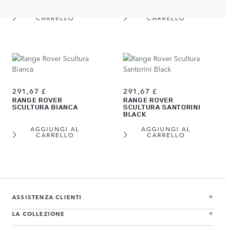
AGGIUNGI AL
AGGIUNGI AL
CARRELLO
CARRELLO
291,67 £
291,67 £
RANGE ROVER
RANGE ROVER
SCULTURA BIANCA
SCULTURA SANTORINI
BLACK
AGGIUNGI AL
AGGIUNGI AL
CARRELLO
CARRELLO
View more about Range Rover Scultura Batumi Gold
View more about Range Rover Scultura Belgravia Green
View more about Range Rover Scultura Varesine Blue
View more about Range Rover Scultura Carpathian Grey
View more about Range Rover Scultura Charente Grey
View more about Range Rover Scultura Hakuba Silver
View more about Range Rover Scultura Bianca
View more about Range Rover Scultura Santorini Black
ASSISTENZA CLIENTI
LA COLLEZIONE