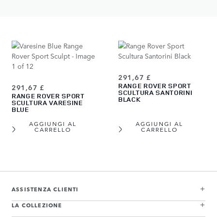
AGGIUNGI AL
AGGIUNGI AL
CARRELLO
CARRELLO
291,67 £
RANGE ROVER SPORT
291,67 £
SCULTURA SANTORINI
RANGE ROVER SPORT
BLACK
SCULTURA VARESINE
BLUE
AGGIUNGI AL
AGGIUNGI AL
CARRELLO
CARRELLO
View more about Range Rover Sport Scultura Carpathian Grey
View more about Range Rover Sport Scultura Charente Grey
View more about Range Rover Sport Scultura Eiger Grey
View more about Range Rover Sport Scultura Borasco Grey
View more about Range Rover Sport Scultura Firenze Red
View more about Range Rover Sport Scultura Giola Green
View more about Range Rover Sport Scultura Varesine Blue
View more about Range Rover Sport Scultura Santorini Black
ASSISTENZA CLIENTI
LA COLLEZIONE