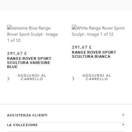
AGGIUNGI AL
AGGIUNGI AL
CARRELLO
CARRELLO
291,67 £
RANGE ROVER SPORT
291,67 £
SCULTURA BIANCA
RANGE ROVER SPORT
SCULTURA VARESINE
BLUE
AGGIUNGI AL
AGGIUNGI AL
CARRELLO
CARRELLO
View more about Range Rover Sport Scultura Carpathian Grey
View more about Range Rover Sport Scultura Charente Grey
View more about Range Rover Sport Scultura Eiger Grey
View more about Range Rover Sport Scultura Borasco Grey
View more about Range Rover Sport Scultura Firenze Red
View more about Range Rover Sport Scultura Giola Green
View more about Range Rover Sport Scultura Varesine Blue
View more about Range Rover Sport Scultura Bianca
ASSISTENZA CLIENTI
LA COLLEZIONE