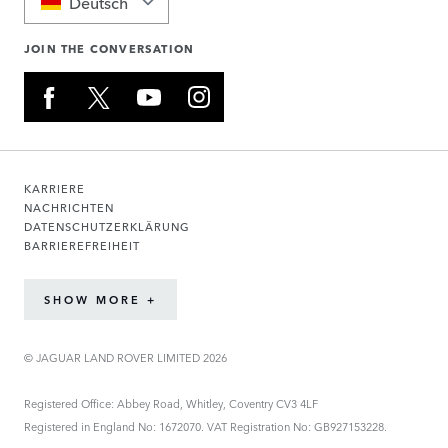
Deutsch
JOIN THE CONVERSATION
KARRIERE
NACHRICHTEN
DATENSCHUTZERKLÄRUNG
BARRIEREFREIHEIT
SHOW MORE +
© JAGUAR LAND ROVER LIMITED 2026
Registered Office: Abbey Road, Whitley, Coventry CV3 4LF
Registered in England No: 1672070. VAT Registration No: GB927153228.