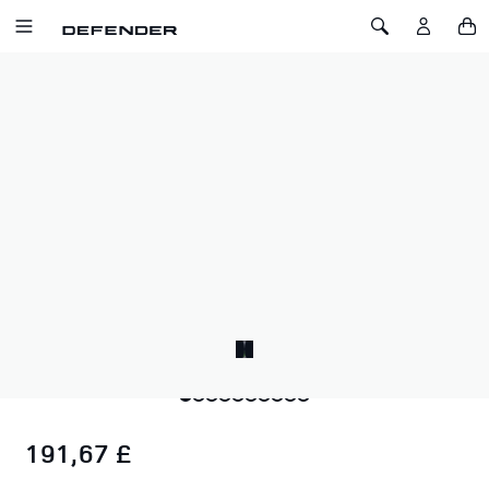
SALTA AL CONTENUTO
Toggle Navigation
Toggle Search
Home
Defender x YETI Hopper Flip 8 Soft Cooler
DEFENDER X YETI HOPPER FLIP 8
SOFT COOLER
SKU: 51DLLU228GYA
Perfetto per viaggi e trekking da solo, il sistema Hopper Flip®
8 Soft Cooler mantiene freddi cibi e bevande. Leggero,
resistente e dotato di potenza di isolamento YETI®, è il
compagno ideale per le gite di un giorno.
191,67 £