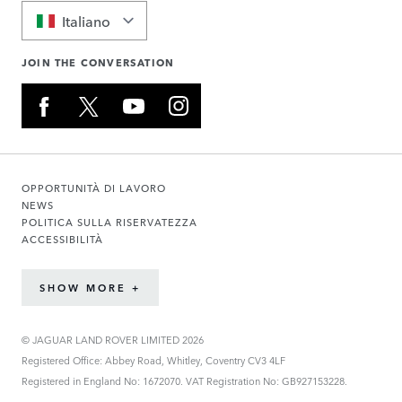
Italiano
JOIN THE CONVERSATION
OPPORTUNITÀ DI LAVORO
NEWS
POLITICA SULLA RISERVATEZZA
ACCESSIBILITÀ
SHOW MORE +
© JAGUAR LAND ROVER LIMITED 2026
Registered Office: Abbey Road, Whitley, Coventry CV3 4LF
Registered in England No: 1672070. VAT Registration No: GB927153228.