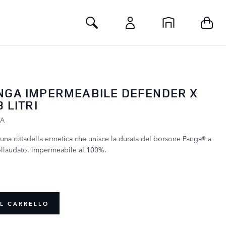
Toggle Search
NGA IMPERMEABILE DEFENDER X
8 LITRI
KA
una cittadella ermetica che unisce la durata del borsone Panga® a
ollaudato. impermeabile al 100%.
L CARRELLO