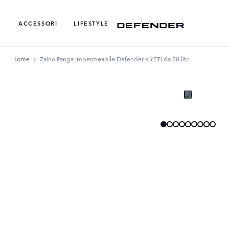
ACCESSORI
LIFESTYLE
Home
Zaino Panga impermeabile Defender x YETI da 28 litri