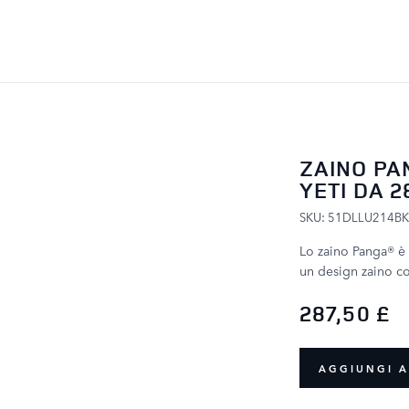
SALTA AL CONTENUTO
ZAINO PA
YETI DA 2
SKU: 51DLLU214B
Lo zaino Panga® è 
un design zaino c
287,50 £
AGGIUNGI A