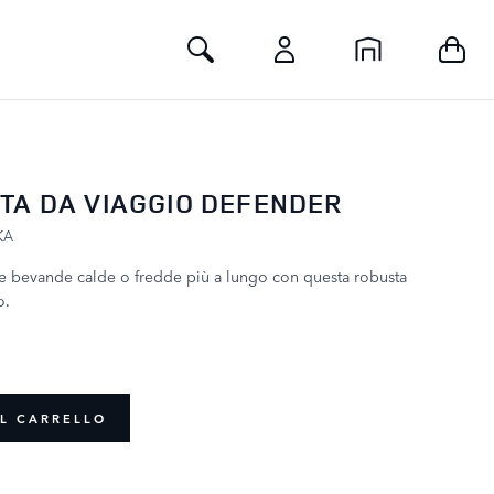
Toggle Search
TA DA VIAGGIO DEFENDER
KA
re bevande calde o fredde più a lungo con questa robusta
o.
L CARRELLO