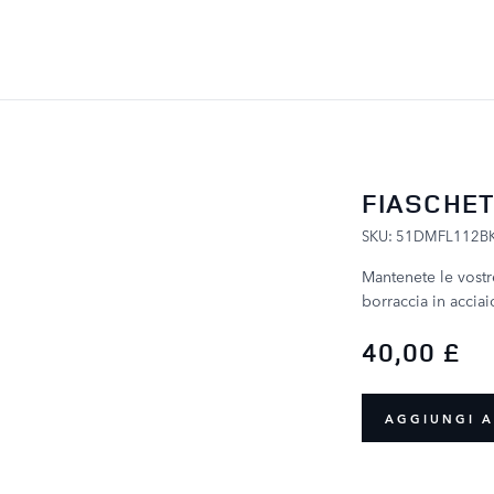
SALTA AL CONTENUTO
FIASCHET
SKU: 51DMFL112B
Mantenete le vost
borraccia in acciai
40,00 £
AGGIUNGI A