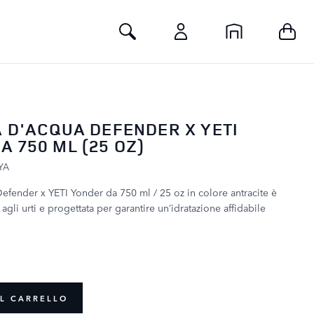
Toggle Search
A D'ACQUA DEFENDER X YETI
A 750 ML (25 OZ)
YA
efender x YETI Yonder da 750 ml / 25 oz in colore antracite è
 agli urti e progettata per garantire un’idratazione affidabile
L CARRELLO