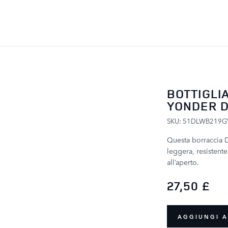
SALTA AL CONTENUTO
BOTTIGLI
YONDER D
SKU: 51DLWB219G
Questa borraccia D
leggera, resistente
all’aperto.
27,50 £
AGGIUNGI A