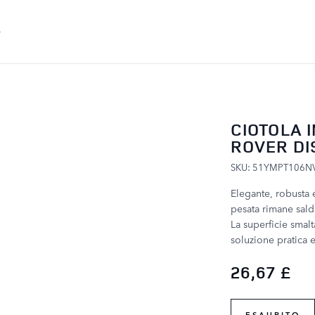
SALTA AL CONTENUTO
CIOTOLA 
ROVER D
SKU: 51YMPT106N
Elegante, robusta 
pesata rimane sald
La superficie smalta
soluzione pratica e
26,67 £
ESAURITO