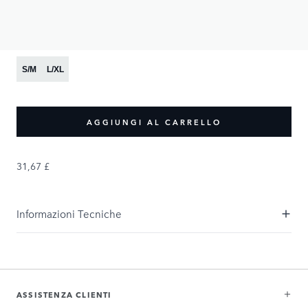
31,67 £
PRODUCT OPTIONS:
Dimensione
S/M
L/XL
AGGIUNGI AL CARRELLO
31,67 £
Informazioni Tecniche
ASSISTENZA CLIENTI