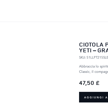
SALTA AL CONTENUTO
CIOTOLA 
YETI – GR
SKU: 51LLPT215SL
Abbraccia lo spiri
Classic, il compag
47,50 £
AGGIUNGI A