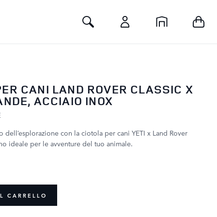
Toggle Search
PER CANI LAND ROVER CLASSIC X
ANDE, ACCIAIO INOX
E
to dell’esplorazione con la ciotola per cani YETI x Land Rover
no ideale per le avventure del tuo animale.
L CARRELLO